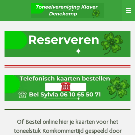
Ga
direct
naar
de
hoofdinhoud
Of Bestel online hier je kaarten voor het
toneelstuk Komkommertijd gespeeld door